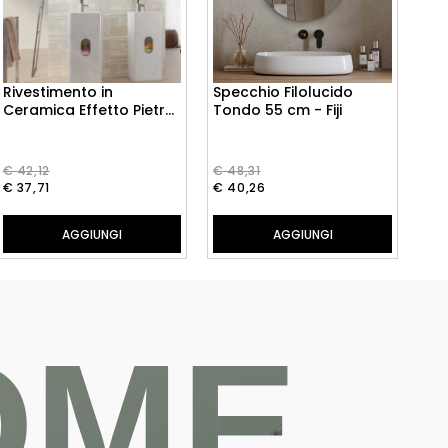
Rivestimento in
Specchio Filolucido
Ca
Ceramica Effetto Pietra
Tondo 55 cm - Fiji
cm 
32x80.5 Muretto Trani
Pai
3D Lithos - Naxos
€ 42,12
€ 48,31
€ 1
€ 37,71
€ 40,26
€ 1
AGGIUNGI
AGGIUNGI
OME