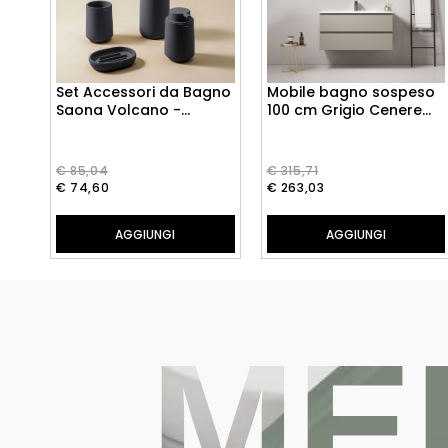
Set Accessori da Bagno
Mobile bagno sospeso
Saona Volcano -
100 cm Grigio Cenere
Cosmic
Lavabo in Ceramica
Senza Specchio - Fiji
Paint
€ 85,04
€ 315,71
€ 74,60
€ 263,03
AGGIUNGI
AGGIUNGI
ME