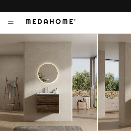
Vai
direttamente
ai contenuti
Passa alle
informazioni
sul prodotto