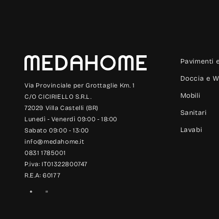
Pavimenti e
Doccia e W
Via Provinciale per Grottaglie Km. 1
Mobili
C/O CICIRIELLO S.R.L.
72029 Villa Castelli (BR)
Sanitari
Lunedì - Venerdì 09:00 - 18:00
Lavabi
Sabato 09:00 - 13:00
info@medahome.it
0831 1785001
P.iva: IT01322800747
R.E.A: 60177
Facebook
Instagram