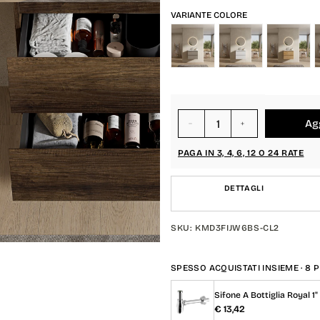
Variante Colore
VARIANTE COLORE
Agg
Diminuisci
Aumenta
quantità
quantità
PAGA IN 3, 4, 6, 12 O 24 RATE
per
per
{{
{{
product
product
DETTAGLI
}}
}}
SKU: KMD3FIJW6BS-CL2
SPESSO ACQUISTATI INSIEME · 8 
Sifone A Bottiglia Royal 1
€ 13,42