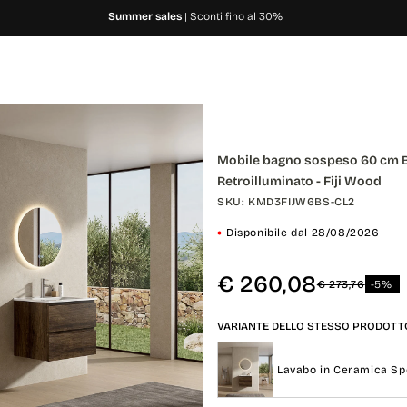
Summer sales
| Sconti fino al 30%
Mobile bagno sospeso 60 cm B
Retroilluminato - Fiji Wood
SKU: KMD3FIJW6BS-CL2
Disponibile dal 28/08/2026
€ 260,08
€ 273,76
-5%
VARIANTE DELLO STESSO PRODOTT
Lavabo in Ceramica Sp