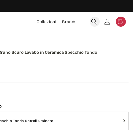
Accedi
Carrello
Collezioni
Brands
runo Scuro Lavabo in Ceramica Specchio Tondo
Variante dello stesso Prodotto
O
ecchio Tondo Retroilluminato