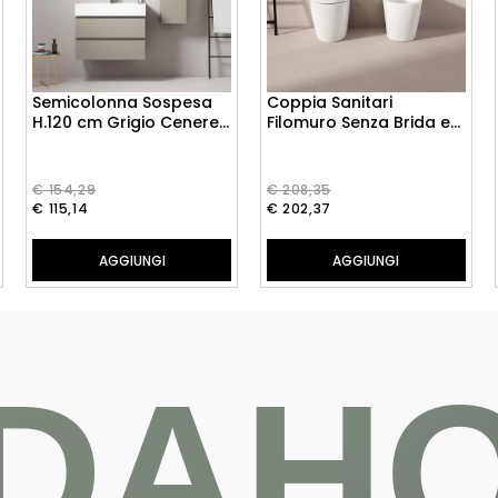
Semicolonna Sospesa
Coppia Sanitari
H.120 cm Grigio Cenere
Filomuro Senza Brida e
- Fiji Paint
Sedile Soft-Close
Bianco Lucido - Giada
56
€ 154,29
€ 208,35
€ 115,14
€ 202,37
AGGIUNGI
AGGIUNGI
DAH