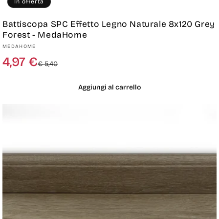
In offerta
Battiscopa SPC Effetto Legno Naturale 8x120 Grey
Forest - MedaHome
Produttore:
MEDAHOME
Prezzo
Prezzo
4,97 €
€ 5,40
di
scontato
listino
Aggiungi al carrello