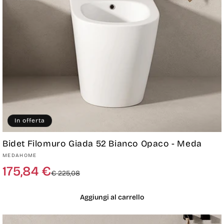
In offerta
Bidet Filomuro Giada 52 Bianco Opaco - Meda
Produttore:
MEDAHOME
Prezzo
Prezzo
175,84 €
€ 225,08
di
scontato
listino
Aggiungi al carrello