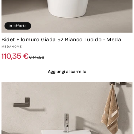
In offerta
Bidet Filomuro Giada 52 Bianco Lucido - Meda
Produttore:
MEDAHOME
Prezzo
Prezzo
110,35 €
€ 147,86
di
scontato
listino
Aggiungi al carrello