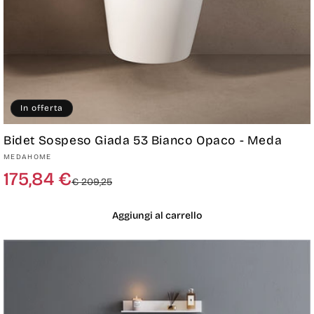
In offerta
Bidet Sospeso Giada 53 Bianco Opaco - Meda
Produttore:
MEDAHOME
Prezzo
Prezzo
175,84 €
€ 209,25
di
scontato
listino
Aggiungi al carrello