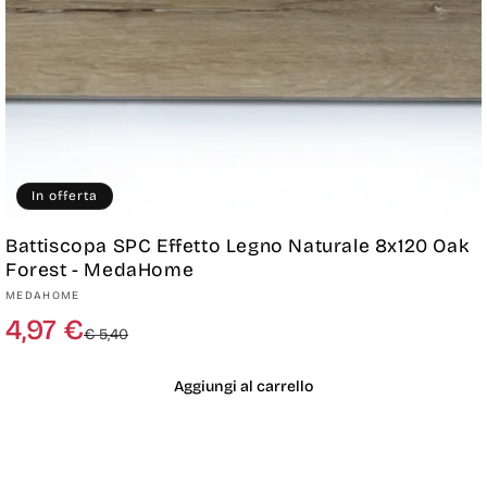
In offerta
Battiscopa SPC Effetto Legno Naturale 8x120 Oak
Forest - MedaHome
Produttore:
MEDAHOME
Prezzo
Prezzo
4,97 €
€ 5,40
di
scontato
listino
Aggiungi al carrello