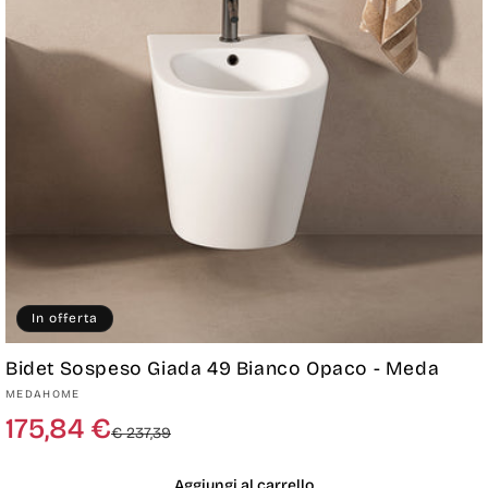
In offerta
Bidet Sospeso Giada 49 Bianco Opaco - Meda
Produttore:
MEDAHOME
Prezzo
Prezzo
175,84 €
€ 237,39
di
scontato
listino
Aggiungi al carrello