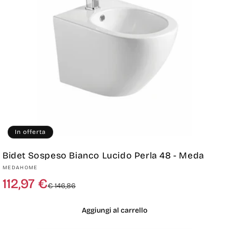
In offerta
Bidet Sospeso Bianco Lucido Perla 48 - Meda
Produttore:
MEDAHOME
Prezzo
Prezzo
112,97 €
€ 146,86
di
scontato
listino
Aggiungi al carrello