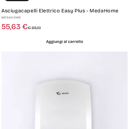
Asciugacapelli Elettrico Easy Plus - MedaHome
Produttore:
MEDAHOME
Prezzo
Prezzo
55,63 €
€ 65,10
di
scontato
listino
Aggiungi al carrello