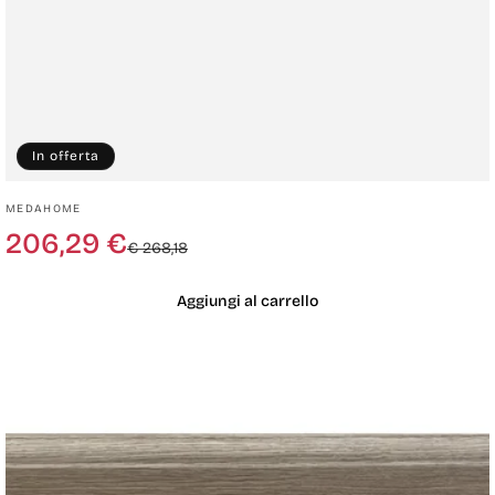
In offerta
Produttore:
MEDAHOME
Prezzo
Prezzo
206,29 €
€ 268,18
di
scontato
listino
Aggiungi al carrello