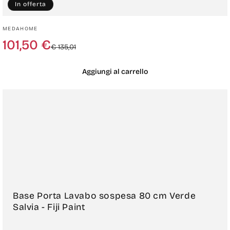
In offerta
Produttore:
MEDAHOME
Prezzo
Prezzo
101,50 €
€ 135,01
di
scontato
listino
Aggiungi al carrello
Base Porta Lavabo sospesa 80 cm Verde
Salvia - Fiji Paint