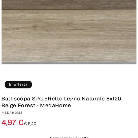
In offerta
Battiscopa SPC Effetto Legno Naturale 8x120
Beige Forest - MedaHome
Produttore:
MEDAHOME
Prezzo
Prezzo
4,97 €
€ 5,40
di
scontato
listino