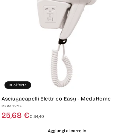
o
n
e
:
In offerta
Asciugacapelli Elettrico Easy - MedaHome
Produttore:
MEDAHOME
Prezzo
Prezzo
25,68 €
€ 34,40
di
scontato
listino
Aggiungi al carrello