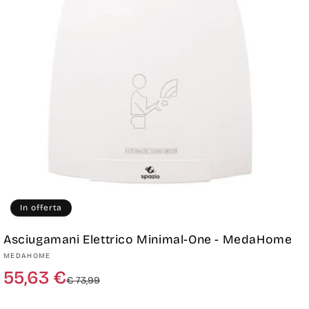
In offerta
Asciugamani Elettrico Minimal-One - MedaHome
Produttore:
MEDAHOME
Prezzo
Prezzo
55,63 €
€ 73,99
di
scontato
listino