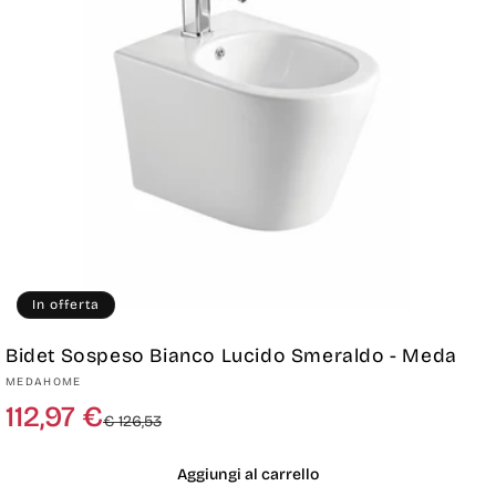
In offerta
Bidet Sospeso Bianco Lucido Smeraldo - Meda
Produttore:
MEDAHOME
Prezzo
Prezzo
112,97 €
€ 126,53
di
scontato
listino
Aggiungi al carrello