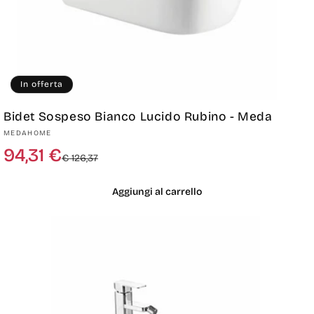
In offerta
Bidet Sospeso Bianco Lucido Rubino - Meda
Produttore:
MEDAHOME
Prezzo
Prezzo
94,31 €
€ 126,37
di
scontato
listino
Aggiungi al carrello