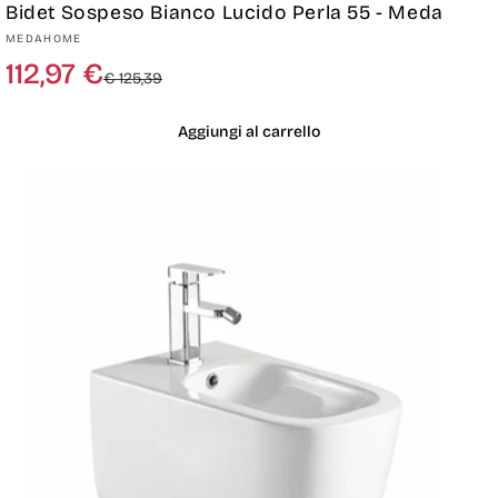
Bidet Sospeso Bianco Lucido Perla 55 - Meda
Produttore:
MEDAHOME
Prezzo
Prezzo
112,97 €
€ 125,39
di
scontato
listino
Aggiungi al carrello