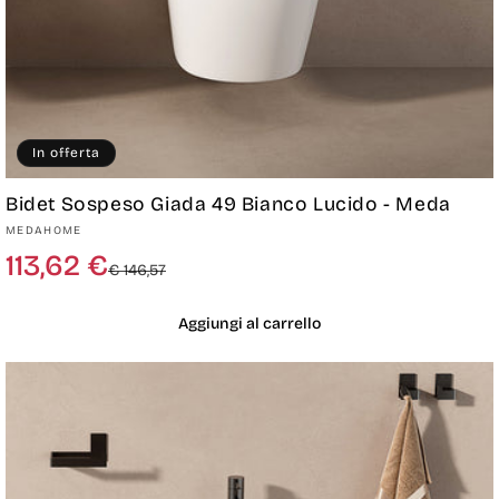
In offerta
Bidet Sospeso Giada 49 Bianco Lucido - Meda
Produttore:
MEDAHOME
Prezzo
Prezzo
113,62 €
€ 146,57
di
scontato
listino
Aggiungi al carrello