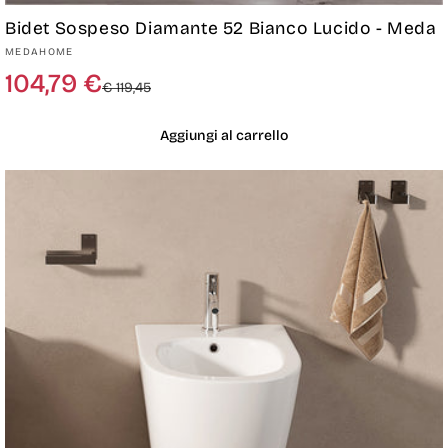
Bidet Sospeso Diamante 52 Bianco Lucido - Meda
Produttore:
MEDAHOME
Prezzo
Prezzo
104,79 €
€ 119,45
di
scontato
listino
Aggiungi al carrello