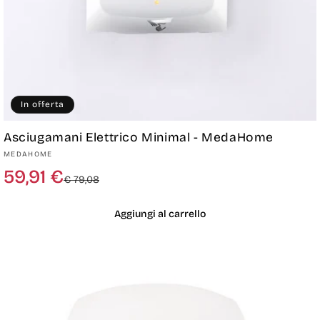
In offerta
Asciugamani Elettrico Minimal - MedaHome
Produttore:
MEDAHOME
Prezzo
Prezzo
59,91 €
€ 79,08
di
scontato
listino
Aggiungi al carrello