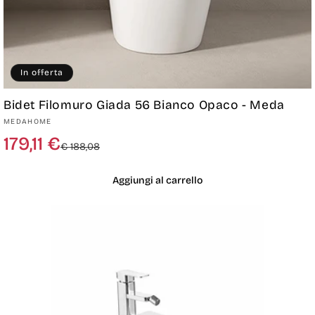
In offerta
Bidet Filomuro Giada 56 Bianco Opaco - Meda
Produttore:
MEDAHOME
Prezzo
Prezzo
179,11 €
€ 188,08
di
scontato
listino
Aggiungi al carrello