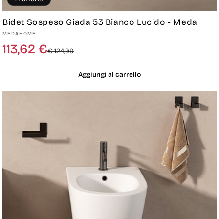
Bidet Sospeso Giada 53 Bianco Lucido - Meda
Produttore:
MEDAHOME
Prezzo
Prezzo
113,62 €
€ 124,99
di
scontato
listino
Aggiungi al carrello