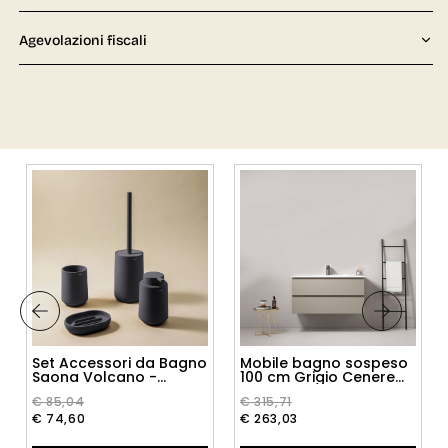
Agevolazioni fiscali
Set Accessori da Bagno
Mobile bagno sospeso
Saona Volcano -
100 cm Grigio Cenere
Cosmic
Lavabo in Ceramica
€ 85,04
€ 315,71
Senza Specchio - Fiji
Paint
€ 74,60
€ 263,03