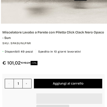
Apri
contenuti
Miscelatore Lavabo a Parete con Piletta Click Clack Nero Opaco
multimediali
1
- Sun
in
finestra
SKU: SPASUNLPNR
modale
Disponibili 49 pezzi
Spedito in 10 giorni lavorativi
€ 101,02
€ 112,24
-10%
Aggiungi al carrello
Diminuisci
Aumenta
quantità
quantità
per
per
{{
{{
product
product