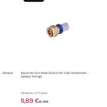
 - General
Raccordo Con Sede Conica Per Tubo Multistrato -
General Fittings
Produttore:
GENERAL FITTINGS
Prezzo
Prezzo
5,89 €
€ 7,54
di
scontato