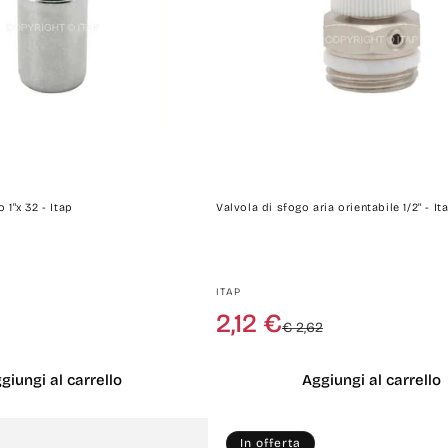
 1"x 32 - Itap
Valvola di sfogo aria orientabile 1/2" - It
Produttore:
ITAP
Prezzo
Prezzo
Prezzo
Prezzo
2,12 €
€ 2,62
di
scontato
di
scontato
listino
listino
giungi al carrello
Aggiungi al carrello
In offerta