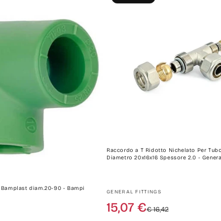
i
o
n
e
:
Raccordo a T Ridotto Nichelato Per Tubo
Diametro 20x16x16 Spessore 2.0 - General
F Bamplast diam.20-90 - Bampi
Produttore:
GENERAL FITTINGS
Prezzo
Prezzo
15,07 €
€ 16,42
di
scontato