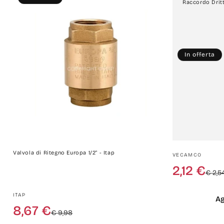
Raccordo Drit
In offerta
Valvola di Ritegno Europa 1/2" - Itap
Produttore:
VECAMCO
2,12 €
€ 2,5
Produttore:
ITAP
Ag
Prezzo
Prezzo
8,67 €
€ 9,98
di
scontato