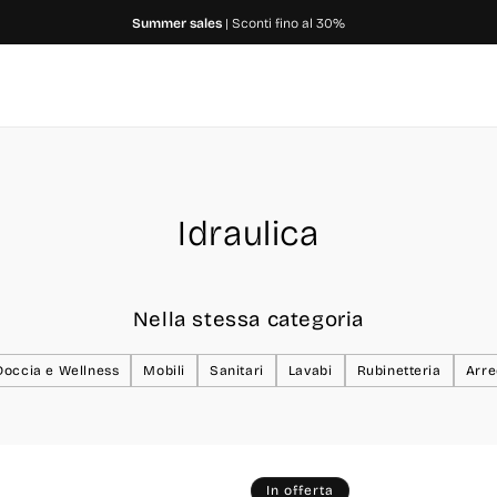
Summer sales
| Sconti fino al 30%
C
Idraulica
o
l
Nella stessa categoria
l
Doccia e Wellness
Mobili
Sanitari
Lavabi
Rubinetteria
Arr
e
z
In offerta