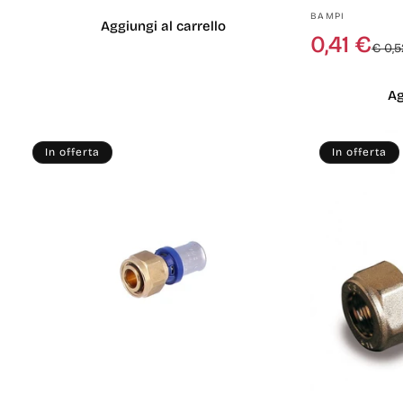
listino
Produttore:
BAMPI
Aggiungi al carrello
0,41 €
€ 0,5
Ag
In offerta
In offerta