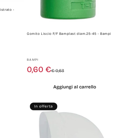
strato -
Gomito Liscio F/F Bamplast diam.25-45 - Bampi
Produttore:
BAMPI
Prezzo
Prezzo
0,60 €
€ 0,63
di
scontato
listino
Aggiungi al carrello
In offerta