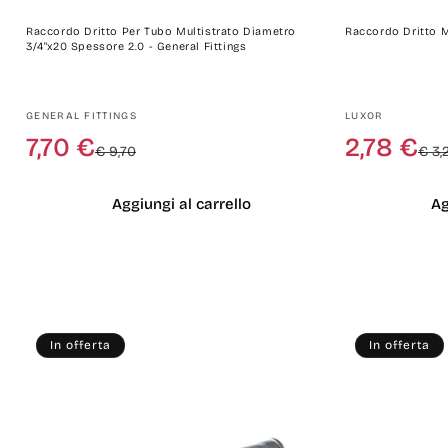
Raccordo Dritto Per Tubo Multistrato Diametro
Raccordo Dritto M
3/4"x20 Spessore 2.0 - General Fittings
Produttore:
Produttore:
GENERAL FITTINGS
LUXOR
Prezzo
Prezzo
7,70 €
2,78 €
€ 9,70
€ 3,
di
scontato
listino
Aggiungi al carrello
Ag
In offerta
In offerta