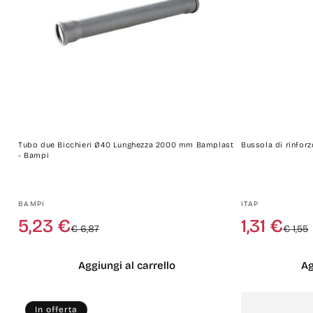
Tubo due Bicchieri Ø40 Lunghezza 2000 mm Bamplast
Bussola di rinforzo
- Bampi
Produttore:
Produttore:
BAMPI
ITAP
Prezzo
Prezzo
5,23 €
1,31 €
€ 6,87
€ 1,55
di
scontato
listino
Aggiungi al carrello
Ag
In offerta