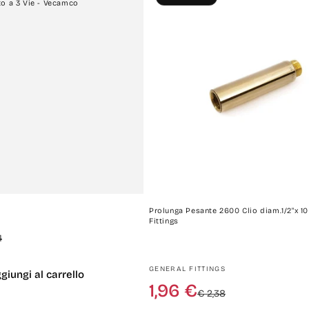
to a 3 Vie - Vecamco
Prolunga Pesante 2600 Clio diam.1/2"x 10
Fittings
Prezzo
Prezzo
4
di
scontato
listino
Produttore:
GENERAL FITTINGS
giungi al carrello
Prezzo
Prezzo
1,96 €
€ 2,38
di
scontato