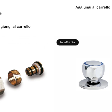
listino
Aggiungi al carrello
Prezzo
Prezzo
2
di
scontato
listino
giungi al carrello
In offerta