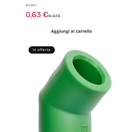
Produttore:
BAMPI
Prezzo
Prezzo
0,63 €
€ 0,73
di
scontato
listino
Aggiungi al carrello
In offerta