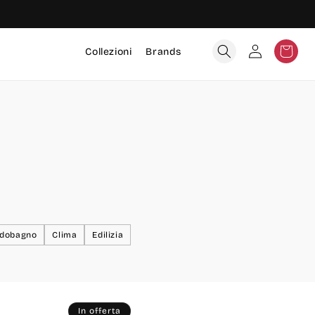
Accedi
Carrello
Collezioni
Brands
edobagno
Clima
Edilizia
In offerta