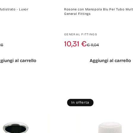
utistrato - Luxor
Rosone con Manopola Blu Per Tubo Multi
General Fittings
Produttore:
GENERAL FITTINGS
Prezzo
Prezzo
Prezzo
Prezzo
10,31 €
26
€ 11,04
di
scontato
di
scontato
listino
listino
giungi al carrello
Aggiungi al carrello
In offerta