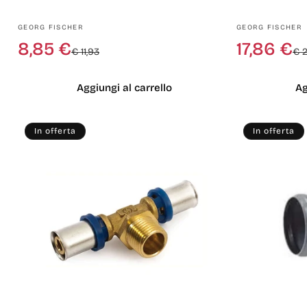
Produttore:
Produttore:
GEORG FISCHER
GEORG FISCHER
Prezzo
Prezzo
8,85 €
17,86 €
€ 11,93
€ 2
di
scontato
listino
Aggiungi al carrello
Ag
In offerta
In offerta