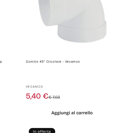
ap
Gomito 45° Circolare - Vecamco
Produttore:
VECAMCO
Prezzo
Prezzo
5,40 €
€ 7,03
di
scontato
listino
Aggiungi al carrello
In offerta