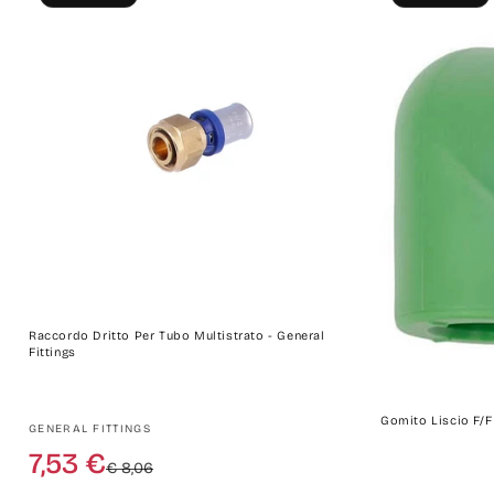
Raccordo Dritto Per Tubo Multistrato - General
Fittings
Gomito Liscio F/
Produttore:
GENERAL FITTINGS
Prezzo
Prezzo
7,53 €
€ 8,06
di
scontato