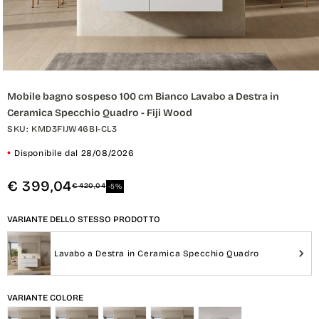
Apri
contenuti
Mobile bagno sospeso 100 cm Bianco Lavabo a Destra in
multimediali
1
Ceramica Specchio Quadro - Fiji Wood
in
finestra
SKU: KMD3FIJW46BI-CL3
modale
Disponibile dal 28/08/2026
€ 399,04
€ 420,04
-5%
Variante dello stesso Prodotto
VARIANTE DELLO STESSO PRODOTTO
Lavabo a Destra in Ceramica Specchio Quadro
Variante Colore
VARIANTE COLORE