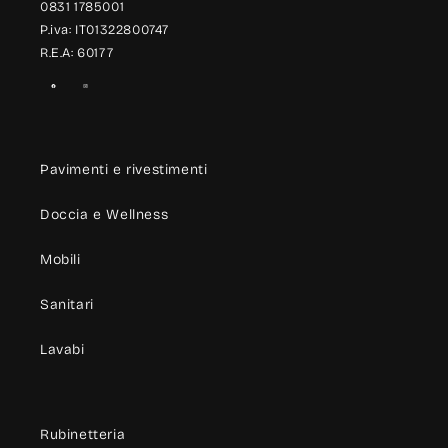
0831 1785001
P.iva: IT01322800747
R.E.A: 60177
Facebook
Instagram
Pavimenti e rivestimenti
Doccia e Wellness
Mobili
Sanitari
Lavabi
Rubinetteria