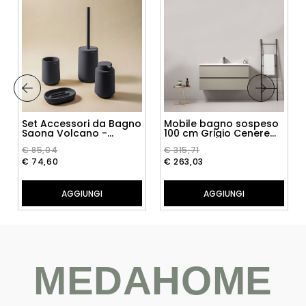
Set Accessori da Bagno
Mobile bagno sospeso
Saona Volcano -
100 cm Grigio Cenere
Cosmic
Lavabo in Ceramica
€ 85,04
€ 315,71
Senza Specchio - Fiji
Paint
€ 74,60
€ 263,03
AGGIUNGI
AGGIUNGI
MEDAHOME