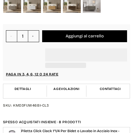
Aggiungi al carrello
Diminuisci
Aumenta
quantità
quantità
per
per
{{
{{
product
product
}}
}}
PAGA IN 3, 4, 6, 12 O 24 RATE
DETTAGLI
AGEVOLAZIONI
CONTATTACI
SKU: KMD3FIJW46BI-CL3
SPESSO ACQUISTATI INSIEME · 8 PRODOTTI
Piletta Click Clack 1″1/4 Per Bidet o Lavabo in Acciaio Inox -