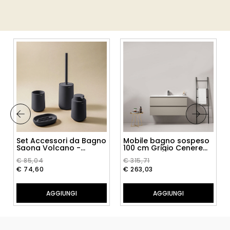
Set Accessori da Bagno
Mobile bagno sospeso
Saona Volcano -
100 cm Grigio Cenere
Cosmic
Lavabo in Ceramica
€ 85,04
€ 315,71
Senza Specchio - Fiji
Paint
€ 74,60
€ 263,03
AGGIUNGI
AGGIUNGI