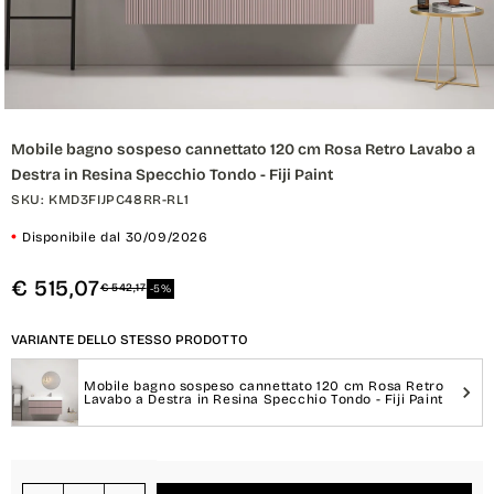
Apri
contenuti
Mobile bagno sospeso cannettato 120 cm Rosa Retro Lavabo a
multimediali
1
Destra in Resina Specchio Tondo - Fiji Paint
in
finestra
SKU: KMD3FIJPC48RR-RL1
modale
Disponibile dal 30/09/2026
€ 515,07
€ 542,17
-5%
Variante dello stesso Prodotto
VARIANTE DELLO STESSO PRODOTTO
Mobile bagno sospeso cannettato 120 cm Rosa Retro
Lavabo a Destra in Resina Specchio Tondo - Fiji Paint