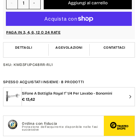
Aggiungi al carrello
Diminuisci
Aumenta
quantità
quantità
per
per
{{
{{
product
product
PAGA IN 3, 4, 6, 12 O 24 RATE
}}
}}
DETTAGLI
AGEVOLAZIONI
CONTATTACI
SKU: KMD3FIJPC48RR-RL1
SPESSO ACQUISTATI INSIEME · 8 PRODOTTI
Sifone A Bottiglia Royal 1" 1/4 Per Lavabo - Bonomini
€ 13,42
Ordina con fiducia
Protezione dell'acquirente disponibile nelle fasi
successive