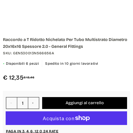
Apri
contenuti
Raccordo a T Ridotto Nichelato Per Tubo Multistrato Diametro
multimediali
1
20x16x16 Spessore 2.0 - General Fittings
in
SKU: GEN530013N566656A
finestra
modale
Disponibili 6 pezzi
Spedito in 10 giorni lavorativi
€ 12,35
€ 13,46
Aggiungi al carrello
Diminuisci
Aumenta
quantità
quantità
per
per
{{
{{
product
product
PAGA IN 3, 4, 6, 12 O 24 RATE