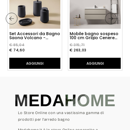
Set Accessori da Bagno
Mobile bagno sospeso
Saona Volcano -
100 cm Grigio Cenere
Cosmic
Lavabo in Ceramica
€ 85,04
€ 315,71
Senza Specchio - Fiji
Paint
€ 74,60
€ 263,03
AGGIUNGI
AGGIUNGI
MEDAHOME
Lo Store Online con una vastissima gamma di
prodotti per l'arredo bagno