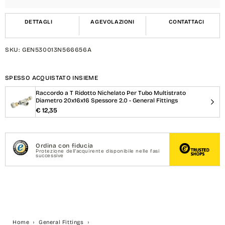
}}
}}
DETTAGLI
AGEVOLAZIONI
CONTATTACI
SKU: GEN530013N566656A
SPESSO ACQUISTATO INSIEME
Raccordo a T Ridotto Nichelato Per Tubo Multistrato
Diametro 20x16x16 Spessore 2.0 - General Fittings
€ 12,35
Ordina con fiducia
Protezione dell'acquirente disponibile nelle fasi
successive
Home
General Fittings