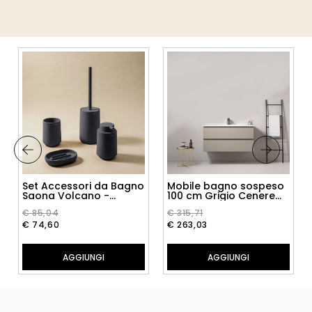
Set Accessori da Bagno
Mobile bagno sospeso
Saona Volcano -
100 cm Grigio Cenere
Cosmic
Lavabo in Ceramica
€ 85,04
€ 315,71
Senza Specchio - Fiji
Paint
€ 74,60
€ 263,03
AGGIUNGI
AGGIUNGI