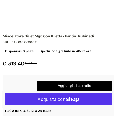
Apri
contenuti
multimediali
Miscelatore Bidet Myo Con Piletta - Fantini Rubinetti
1
SKU: FAN6102V608F
in
finestra
modale
Disponibili 8 pezzi
Spedizione gratuita in 48/72 ore
€ 319,40
€ 402,44
Aggiungi al carrello
Diminuisci
Aumenta
quantità
quantità
per
per
{{
{{
product
product
PAGA IN 3, 4, 6, 12 O 24 RATE
}}
}}